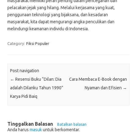
masyarakat memiliki peran penting dalam pencegahan dan
pelacakan jejak yang hilang. Melalui kerjasama yang kuat,
penggunaan teknologi yang bijaksana, dan kesadaran
masyarakat, kita dapat mengurangi angka penculikan dan
melindungi keamanan individu di Indonesia.
Category:
Fiksi Populer
Post navigation
←
Resensi Buku “Dilan: Dia
Cara Membaca E-Book dengan
adalah Dilanku Tahun 1990”
Nyaman dan Efisien
→
Karya Pidi Baiq
Tinggalkan Balasan
Batalkan balasan
Anda harus
masuk
untuk berkomentar.