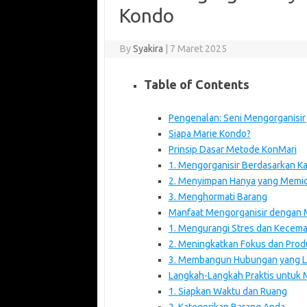
Kondo
By
Syakira
|
7 Maret 2025
Table of Contents
Pengenalan: Seni Mengorganisi
Siapa Marie Kondo?
Prinsip Dasar Metode KonMari
1. Mengorganisir Berdasarkan Ka
2. Menyimpan Hanya yang Memi
3. Menghormati Barang
Manfaat Mengorganisir dengan
1. Mengurangi Stres dan Kecem
2. Meningkatkan Fokus dan Produ
3. Membangun Hubungan yang Le
Langkah-Langkah Praktis untuk
1. Siapkan Waktu dan Ruang
2. Kategorikan Barang Anda