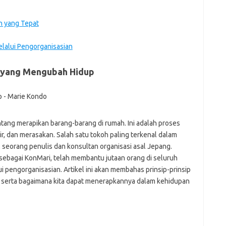
h
ho
n yang Tepat
h
ic
im
lalui Pengorganisasian
ja
fo
r yang Mengubah Hidup
fo
fo
fo
fo
eg
fo
tang merapikan barang-barang di rumah. Ini adalah proses
ga
ir, dan merasakan. Salah satu tokoh paling terkenal dalam
h
 seorang penulis dan konsultan organisasi asal Jepang.
h
ebagai KonMari, telah membantu jutaan orang di seluruh
i
pengorganisasian. Artikel ini akan membahas prinsip-prinsip
il
ji
, serta bagaimana kita dapat menerapkannya dalam kehidupan
jl
j
Dat