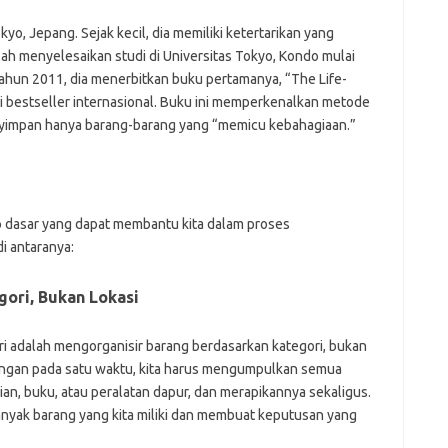
yo, Jepang. Sejak kecil, dia memiliki ketertarikan yang
h menyelesaikan studi di Universitas Tokyo, Kondo mulai
tahun 2011, dia menerbitkan buku pertamanya, “The Life-
i bestseller internasional. Buku ini memperkenalkan metode
impan hanya barang-barang yang “memicu kebahagiaan.”
ip dasar yang dapat membantu kita dalam proses
i antaranya:
gori, Bukan Lokasi
ri adalah mengorganisir barang berdasarkan kategori, bukan
ruangan pada satu waktu, kita harus mengumpulkan semua
ian, buku, atau peralatan dapur, dan merapikannya sekaligus.
anyak barang yang kita miliki dan membuat keputusan yang