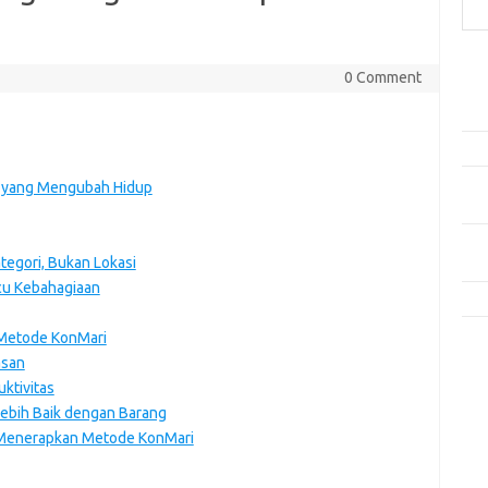
Pos
0 Comment
Car
Plo
Dala
Rese
r yang Mengubah Hidup
Aud
Men
tegori, Bukan Lokasi
dan
cu Kebahagiaan
Kis
 Metode KonMari
Kom
asan
Tid
ktivitas
bih Baik dengan Barang
e
 Menerapkan Metode KonMari
f
fi
g