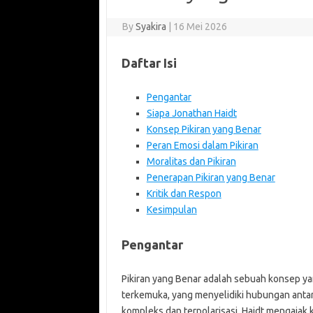
By
Syakira
|
16 Mei 2026
Daftar Isi
Pengantar
Siapa Jonathan Haidt
Konsep Pikiran yang Benar
Peran Emosi dalam Pikiran
Moralitas dan Pikiran
Penerapan Pikiran yang Benar
Kritik dan Respon
Kesimpulan
Pengantar
Pikiran yang Benar adalah sebuah konsep ya
terkemuka, yang menyelidiki hubungan antara
kompleks dan terpolarisasi, Haidt mengajak 