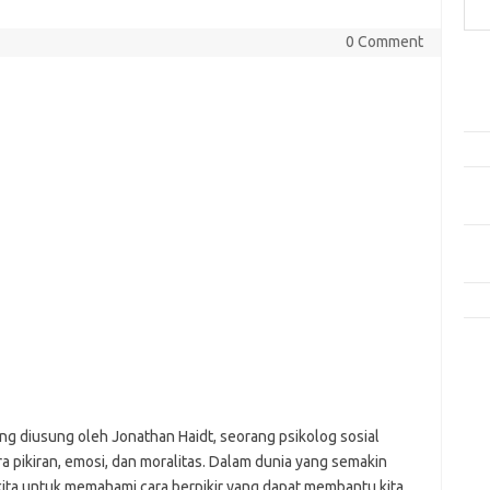
0 Comment
Pos
Car
Plo
Dala
Rese
Aud
Men
dan
Kis
Kom
Tid
e
ng diusung oleh Jonathan Haidt, seorang psikolog sosial
f
 pikiran, emosi, dan moralitas. Dalam dunia yang semakin
fi
g
kita untuk memahami cara berpikir yang dapat membantu kita