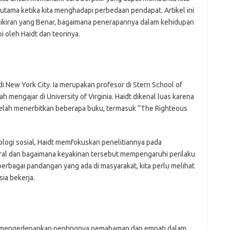
h
erutama ketika kita menghadapi perbedaan pendapat. Artikel ini
ho
Pikiran yang Benar, bagaimana penerapannya dalam kehidupan
h
pi oleh Haidt dan teorinya.
ic
im
ja
fo
fo
i New York City. Ia merupakan profesor di Stern School of
fo
fo
h mengajar di University of Virginia. Haidt dikenal luas karena
fo
telah menerbitkan beberapa buku, termasuk “The Righteous
eg
fo
ga
ologi sosial, Haidt memfokuskan penelitiannya pada
h
h
l dan bagaimana keyakinan tersebut mempengaruhi perilaku
i
rbagai pandangan yang ada di masyarakat, kita perlu melihat
il
ia bekerja.
ji
jl
j
Dat
g mengedepankan pentingnya pemahaman dan empati dalam