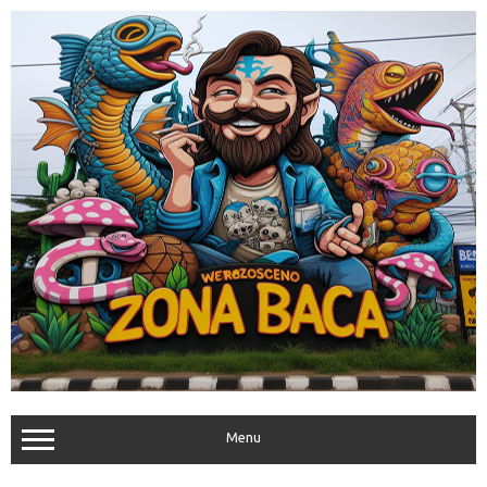
Skip
to
content
Menu