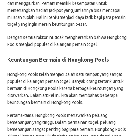
dan menggiurkan. Pemain memiliki kesempatan untuk
memenangkan hadiah jackpot yang jumlahnya bisa mencapai
miliaran rupiah. Hal ini tentu menjadi daya tarik bagi para pemain
togel yang ingin meraih keuntungan besar.
Dengan semua faktor ini, tidak mengherankan bahwa Hongkong
Pools menjadi populer di kalangan pemain togel.
Keuntungan Bermain di Hongkong Pools
Hongkong Pools telah menjadi salah satu tempat yang sangat
populer di kalangan pemain togel. Banyak orang tertarik untuk
bermain di Hongkong Pools karena berbagai keuntungan yang
ditawarkan. Dalam artikel ini, kita akan membahas beberapa
keuntungan bermain di Hongkong Pools.
Pertama-tama, Hongkong Pools menawarkan peluang
kemenangan yang tinggi. Dalam permainan togel, peluang
kemenangan sangat penting bagi para pemain. Hongkong Pools