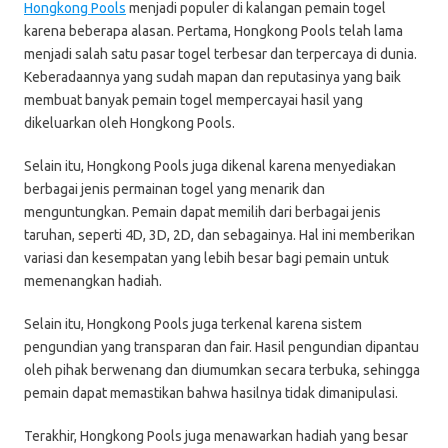
Hongkong Pools
menjadi populer di kalangan pemain togel
karena beberapa alasan. Pertama, Hongkong Pools telah lama
menjadi salah satu pasar togel terbesar dan terpercaya di dunia.
Keberadaannya yang sudah mapan dan reputasinya yang baik
membuat banyak pemain togel mempercayai hasil yang
dikeluarkan oleh Hongkong Pools.
Selain itu, Hongkong Pools juga dikenal karena menyediakan
berbagai jenis permainan togel yang menarik dan
menguntungkan. Pemain dapat memilih dari berbagai jenis
taruhan, seperti 4D, 3D, 2D, dan sebagainya. Hal ini memberikan
variasi dan kesempatan yang lebih besar bagi pemain untuk
memenangkan hadiah.
Selain itu, Hongkong Pools juga terkenal karena sistem
pengundian yang transparan dan fair. Hasil pengundian dipantau
oleh pihak berwenang dan diumumkan secara terbuka, sehingga
pemain dapat memastikan bahwa hasilnya tidak dimanipulasi.
Terakhir, Hongkong Pools juga menawarkan hadiah yang besar