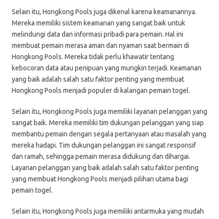
Selain itu, Hongkong Pools juga dikenal karena keamanannya.
Mereka memiliki sistem keamanan yang sangat baik untuk
melindungi data dan informasi pribadi para pemain. Hal ini
membuat pemain merasa aman dan nyaman saat bermain di
Hongkong Pools. Mereka tidak perlu khawatir tentang
kebocoran data atau penipuan yang mungkin terjadi. Keamanan
yang baik adalah salah satu faktor penting yang membuat
Hongkong Pools menjadi populer di kalangan pemain togel.
Selain itu, Hongkong Pools juga memiliki layanan pelanggan yang
sangat baik. Mereka memiliki tim dukungan pelanggan yang siap
membantu pemain dengan segala pertanyaan atau masalah yang
mereka hadapi. Tim dukungan pelanggan ini sangat responsif
dan ramah, sehingga pemain merasa didukung dan dihargai.
Layanan pelanggan yang baik adalah salah satu faktor penting
yang membuat Hongkong Pools menjadi pilihan utama bagi
pemain togel.
Selain itu, Hongkong Pools juga memiliki antarmuka yang mudah