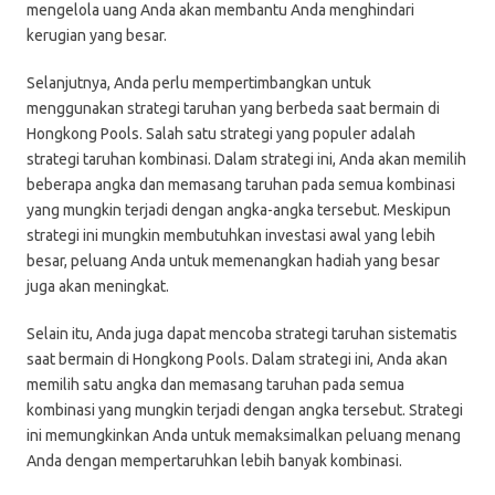
mengelola uang Anda akan membantu Anda menghindari
kerugian yang besar.
Selanjutnya, Anda perlu mempertimbangkan untuk
menggunakan strategi taruhan yang berbeda saat bermain di
Hongkong Pools. Salah satu strategi yang populer adalah
strategi taruhan kombinasi. Dalam strategi ini, Anda akan memilih
beberapa angka dan memasang taruhan pada semua kombinasi
yang mungkin terjadi dengan angka-angka tersebut. Meskipun
strategi ini mungkin membutuhkan investasi awal yang lebih
besar, peluang Anda untuk memenangkan hadiah yang besar
juga akan meningkat.
Selain itu, Anda juga dapat mencoba strategi taruhan sistematis
saat bermain di Hongkong Pools. Dalam strategi ini, Anda akan
memilih satu angka dan memasang taruhan pada semua
kombinasi yang mungkin terjadi dengan angka tersebut. Strategi
ini memungkinkan Anda untuk memaksimalkan peluang menang
Anda dengan mempertaruhkan lebih banyak kombinasi.