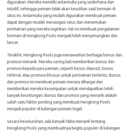
digunakan. Mereka memiliki antarmuka yang sederhana dan
intuitif, sehingga pemain tidak akan kesulitan saat bermain di
situs ini. Antarmuka yang mudah digunakan membuat pemain
dapat dengan mudah menavigasi situs dan menemukan
permainan yang mereka inginkan. Hal ini membuat pengalaman
bermain di Hongkong Pools menjadi lebih menyenangkan dan
lancar.
Terakhir, Hongkong Pools juga menawarkan berbagai bonus dan
promosi menarik. Mereka sering kali memberikan bonus dan
promosi kepada para pemain, seperti bonus deposit, bonus
referral, atau promosi khusus untuk permainan tertentu. Bonus
dan promosi ini membuat pemain merasa dihargai dan
memberikan mereka kesempatan untuk mendapatkan lebih
banyak keuntungan. Bonus dan promosi yang menarik adalah
salah satu faktor penting yang membuat Hongkong Pools
menjadi populer di kalangan pemain togel.
Secara keseluruhan, ada banyak fakta menarik tentang
Hongkong Pools yang membuatnya begitu populer di kalangan