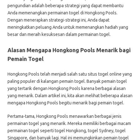
pengundian adalah beberapa strategi yang dapat membantu
Anda memenangkan permainan togel di Hongkong Pools.
Dengan menerapkan strategi-strategi ini, Anda dapat
meningkatkan peluang Anda untuk memenangkan hadiah yang
besar dan meraih kesuksesan dalam permainan togel.
Alasan Mengapa Hongkong Pools Menarik bagi
Pemain Togel
Hongkong Pools telah menjadi salah satu situs togel online yang
paling populer di kalangan pemain togel. Banyak pemain togel
yang tertarik dengan Hongkong Pools karena berbagai alasan
yang menarik. Dalam artikel ini, kita akan melihat beberapa alasan
mengapa Hongkong Pools begitu menarik bagi pemain togel.
Pertama-tama, Hongkong Pools menawarkan berbagai jenis
permainan togel yang menarik. Mereka memiliki berbagai macam
permainan togel seperti togel Hongkong, togel Sydney, togel
Singapore, dan banyak lagi. Hal ini memungkinkan pemain togel