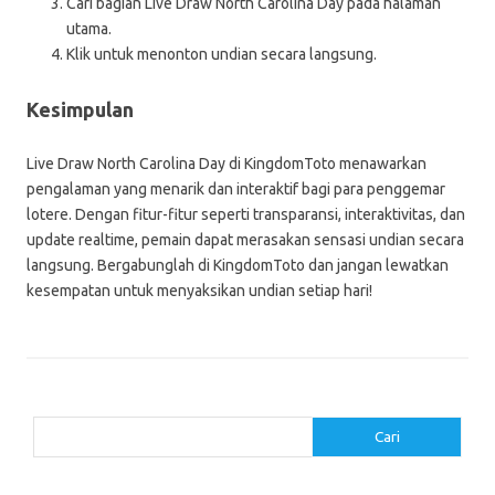
Cari bagian Live Draw North Carolina Day pada halaman
utama.
Klik untuk menonton undian secara langsung.
Kesimpulan
Live Draw North Carolina Day di KingdomToto menawarkan
pengalaman yang menarik dan interaktif bagi para penggemar
lotere. Dengan fitur-fitur seperti transparansi, interaktivitas, dan
update realtime, pemain dapat merasakan sensasi undian secara
langsung. Bergabunglah di KingdomToto dan jangan lewatkan
kesempatan untuk menyaksikan undian setiap hari!
Cari
Cari
Pos-pos Terbaru