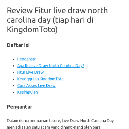
Review Fitur live draw north
carolina day (tiap hari di
KingdomToto)
Daftar Isi
Pengantar
Apa Itu Live Draw North Carolina Day?
Fitur Live Draw
Keunggulan KingdomToto
Cara Akses Live Draw
Kesimpulan
Pengantar
Dalam dunia permainan lotere, Live Draw North Carolina Day
menjadi salah satu acara yang dinanti-nanti oleh para