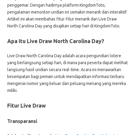
penggemar. Dengan hadirnya platform KingdomToto,
pengalaman menonton undian ini semakin menarik dan interaktif.
Artikel ini akan membahas fitur-fitur menarik dari Live Draw
North Carolina Day yang disajikan setiap hari di KingdomToto.
Apa Itu Live Draw North Carolina Day?
Live Draw North Carolina Day adalah acara pengundian lotere
yang berlangsung setiap hari, di mana para peserta dapat melihat
langsung hasil undian secara real-time. Acara ini menawarkan
kesempatan bagi pemain untuk mendapatkan informasi terbaru
mengenai nomor yang keluar dan peluang menang yang mereka
miliki.
Fitur Live Draw
Transparansi