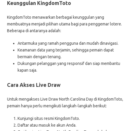
Keunggulan KingdomToto
KingdomToto menawarkan berbagai keunggulan yang
membuatnya menjadi pilihan utama bagi para penggemar lotere.
Beberapa di antaranya adalah:
Antarmuka yang ramah pengguna dan mudah dinavigasi.
Keamanan data yang terjamin, sehingga pemain dapat
bermain dengan tenang.
Dukungan pelanggan yang responsif dan siap membantu
kapan saja.
Cara Akses Live Draw
Untuk mengakses Live Draw North Carolina Day di KingdomToto,
pemain hanya perlu mengikuti langkah-langkah berikut:
Kunjungi situs resmi KingdomToto.
Daftar atau masuk ke akun Anda.