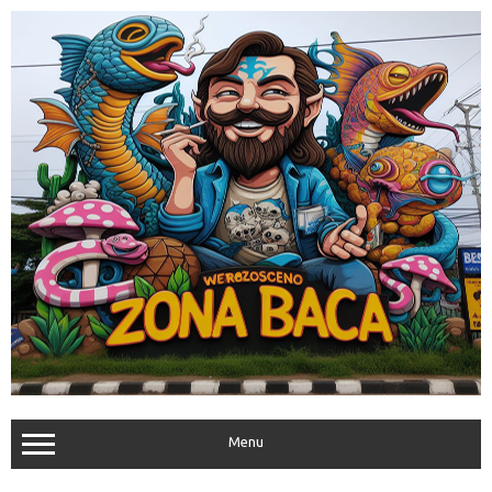
Skip
to
content
Menu