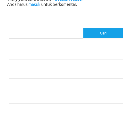
Anda harus
masuk
untuk berkomentar.
Cari
Cari
Pos-pos Terbaru
Cara Membaca dengan Memahami Karakter dan Plot
Dalam Cita dan Cinta: Dua Cerita
Resensi Buku ‘The Time Traveler’s Wife’ oleh Audrey Niffenegger
Mengapa Kita Tidur: Mengungkap Kekuatan Tidur dan Mimpi –
Matthew Walker
Kisah Persahabatan yang Mengubah Hidup
Komentar Terbaru
Tidak ada komentar untuk ditampilkan.
execumeet.com