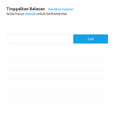
Tinggalkan Balasan
Batalkan balasan
Anda harus
masuk
untuk berkomentar.
Cari
Cari
Pos-pos Terbaru
Cara Membaca dengan Memahami Karakter dan Plot
Dalam Cita dan Cinta: Dua Cerita
Resensi Buku ‘The Time Traveler’s Wife’ oleh Audrey Niffenegger
Mengapa Kita Tidur: Mengungkap Kekuatan Tidur dan Mimpi –
Matthew Walker
Kisah Persahabatan yang Mengubah Hidup
Komentar Terbaru
Tidak ada komentar untuk ditampilkan.