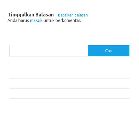
Tinggalkan Balasan
Batalkan balasan
Anda harus
masuk
untuk berkomentar.
Cari
Cari
Pos-pos Terbaru
Cara Membaca dengan Memahami Karakter dan Plot
Dalam Cita dan Cinta: Dua Cerita
Resensi Buku ‘The Time Traveler’s Wife’ oleh Audrey Niffenegger
Mengapa Kita Tidur: Mengungkap Kekuatan Tidur dan Mimpi –
Matthew Walker
Kisah Persahabatan yang Mengubah Hidup
Komentar Terbaru