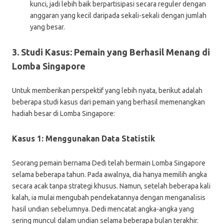
kunci, jadi lebih baik berpartisipasi secara reguler dengan
anggaran yang kecil daripada sekali-sekali dengan jumlah
yang besar.
3. Studi Kasus: Pemain yang Berhasil Menang di
Lomba Singapore
Untuk memberikan perspektif yang lebih nyata, berikut adalah
beberapa studi kasus dari pemain yang berhasil memenangkan
hadiah besar di Lomba Singapore:
Kasus 1: Menggunakan Data Statistik
Seorang pemain bernama Dedi telah bermain Lomba Singapore
selama beberapa tahun. Pada awalnya, dia hanya memilih angka
secara acak tanpa strategi khusus. Namun, setelah beberapa kali
kalah, ia mulai mengubah pendekatannya dengan menganalisis
hasil undian sebelumnya. Dedi mencatat angka-angka yang
sering muncul dalam undian selama beberapa bulan terakhir.