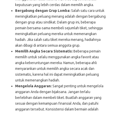
keputusan yang lebih cerdas dalam memilih angka.
Bergabung dengan Grup Lomba:
Salah satu cara untuk
meningkatkan peluang menang adalah dengan bergabung
dengan grup atau sindikat. Dalam grup ini, beberapa
pemain bersama-sama membeli sejumlah tiket, sehingga
meningkatkan peluang mereka untuk memenangkan
hadiah. Jika salah satu tiket mereka menang, hadiahnya
akan dibagi di antara semua anggota grup.
Memilih Angka Secara Sistematis:
Beberapa pemain
memilih untuk selalu menggunakan angka favorit atau
angka keberuntungan mereka. Namun, beberapa ahli
menyarankan untuk memilih angka secara acak dan
sistematis, karena hal ini dapat meningkatkan peluang
untuk memenangkan hadiah.
Mengelola Anggaran:
Sangat penting untuk mengelola
anggaran Anda dengan bijaksana. Jangan terlalu
berlebihan dalam membeli tiket. Buatlah anggaran yang
sesuai dengan kemampuan finansial Anda, dan patuhi
anggaran tersebut. Konsistensi dalam bermain adalah