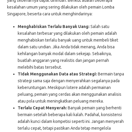
yang sebenarnya dapat dihindari. Berikut adalah beberapa
kesalahan umum yang sering dilakukan oleh pemain Lomba
Singapore, beserta cara untuk menghindarinya:
Menghabiskan Terlalu Banyak Uang:
Salah satu
kesalahan terbesar yang dilakukan oleh pemain adalah
menghabiskan terlalu banyak uang untuk membeli tiket
dalam satu undian. Jika Anda tidak menang, Anda bisa
kehilangan banyak modal dalam sekejap. Sebaiknya,
buatlah anggaran yang realistis dan jangan pernah
melebihi batas tersebut.
Tidak Menggunakan Data atau Strategi:
Bermain tanpa
strategi sama saja dengan menyerahkan segalanya pada
keberuntungan. Meskipun lotere adalah permainan
peluang, pemain yang cerdas akan menggunakan analisis
atau pola untuk meningkatkan peluang mereka.
Terlalu Cepat Menyerah:
Banyak pemain yang berhenti
bermain setelah beberapa kali kalah. Padahal, konsistensi
adalah kunci dalam kompetisi seperti ini. Jangan menyerah
terlalu cepat, tetapi pastikan Anda tetap mengelola