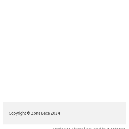
foreximf.my.id
forexlive.my.id
forextradingreviews.my.id
forextrading.my.id
forextimeconverter.my.id
egritud.com
forhelpyou.com
gailhfleming.com
heyimalivemag.com
hyunsunkimhahm.com
ihrm2016.com
illinoistechcon.com
jilliankaulpeterson.com
jlrppatterns.com
johnmgerber.com
Data Warna HK 6D
Copyright © Zona Baca 2024