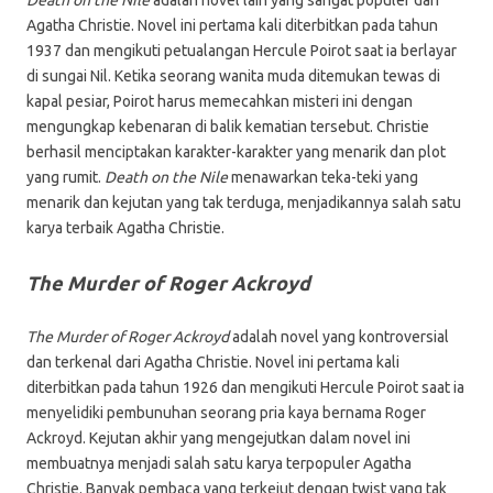
Death on the Nile
adalah novel lain yang sangat populer dari
Agatha Christie. Novel ini pertama kali diterbitkan pada tahun
1937 dan mengikuti petualangan Hercule Poirot saat ia berlayar
di sungai Nil. Ketika seorang wanita muda ditemukan tewas di
kapal pesiar, Poirot harus memecahkan misteri ini dengan
mengungkap kebenaran di balik kematian tersebut. Christie
berhasil menciptakan karakter-karakter yang menarik dan plot
yang rumit.
Death on the Nile
menawarkan teka-teki yang
menarik dan kejutan yang tak terduga, menjadikannya salah satu
karya terbaik Agatha Christie.
The Murder of Roger Ackroyd
The Murder of Roger Ackroyd
adalah novel yang kontroversial
dan terkenal dari Agatha Christie. Novel ini pertama kali
diterbitkan pada tahun 1926 dan mengikuti Hercule Poirot saat ia
menyelidiki pembunuhan seorang pria kaya bernama Roger
Ackroyd. Kejutan akhir yang mengejutkan dalam novel ini
membuatnya menjadi salah satu karya terpopuler Agatha
Christie. Banyak pembaca yang terkejut dengan twist yang tak