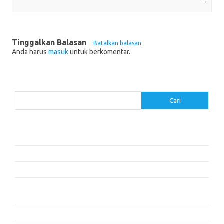
→
Tinggalkan Balasan
Batalkan balasan
Anda harus
masuk
untuk berkomentar.
Cari
Cari
Pos-pos Terbaru
Cara Membaca dengan Memahami Karakter dan Plot
Dalam Cita dan Cinta: Dua Cerita
Resensi Buku ‘The Time Traveler’s Wife’ oleh Audrey Niffenegger
Mengapa Kita Tidur: Mengungkap Kekuatan Tidur dan Mimpi –
Matthew Walker
Kisah Persahabatan yang Mengubah Hidup