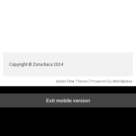
hyunsunkimhahm.com
ihrm2016.com
illinoistechcon.com
jilliankaulpeterson.com
jlrppatterns.com
johnmgerber.com
Data Warna HK 6D
Copyright © Zona Baca 2024
Iconic One
Theme | Powered by
Wordpress
Exit mobile version