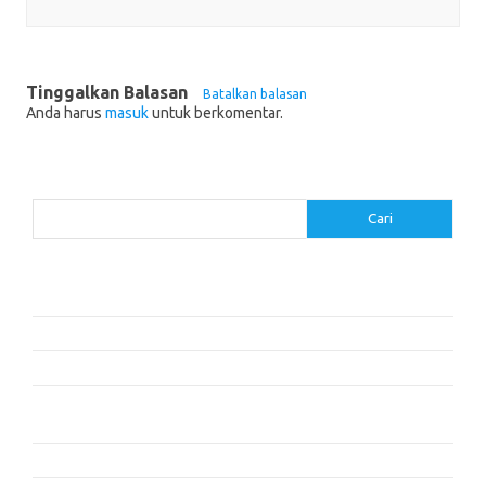
Tinggalkan Balasan
Batalkan balasan
Anda harus
masuk
untuk berkomentar.
Cari
Cari
Pos-pos Terbaru
Cara Membaca dengan Memahami Karakter dan Plot
Dalam Cita dan Cinta: Dua Cerita
Resensi Buku ‘The Time Traveler’s Wife’ oleh Audrey Niffenegger
Mengapa Kita Tidur: Mengungkap Kekuatan Tidur dan Mimpi –
Matthew Walker
Kisah Persahabatan yang Mengubah Hidup