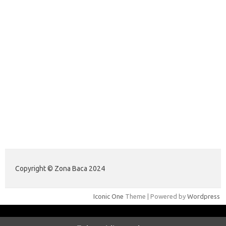
forextrading.my.id
forextimeconverter.my.id
egritud.com
forhelpyou.com
gailhfleming.com
heyimalivemag.com
hyunsunkimhahm.com
ihrm2016.com
illinoistechcon.com
jilliankaulpeterson.com
jlrppatterns.com
johnmgerber.com
Data Warna HK 6D
Copyright © Zona Baca 2024
Iconic One
Theme | Powered by
Wordpress