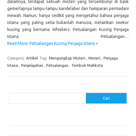
dalamnya, terdapat sebuah misteri yang tersembunyi di balik
gemerlapnya lampu-lampu kandelaber dan hamparan permadani
mewah. Namun, hanya sedikit yang mengetahui bahwa penjaga
istana yang paling setia bukanlah manusia, melainkan seekor
kucing yang bernama Whiskers. Petualangan Kucing Penjaga
Istana. Petualangan…
Read More: Petualangan Kucing Penjaga Istana »
Category:
Artikel
Tag:
Mengungkap Misteri
,
Misteri
,
Penjaga
Istana
,
Penjelajahan
,
Petualangan
,
Tembok Mahkota
Cari
Cari
Pos-pos Terbaru
Cara Membaca dengan Memahami Karakter dan Plot
Dalam Cita dan Cinta: Dua Cerita