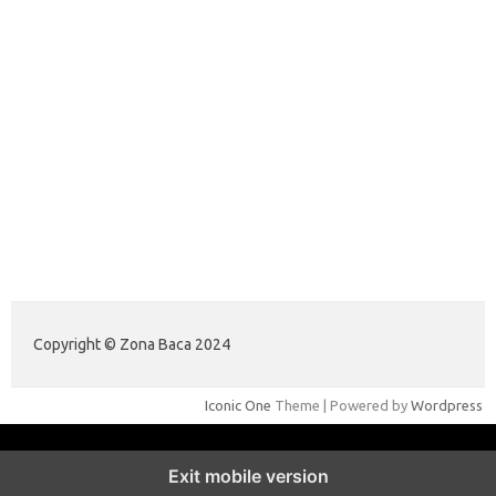
forextimeconverter.my.id
egritud.com
forhelpyou.com
gailhfleming.com
heyimalivemag.com
hyunsunkimhahm.com
ihrm2016.com
illinoistechcon.com
jilliankaulpeterson.com
jlrppatterns.com
johnmgerber.com
Data Warna HK 6D
Copyright © Zona Baca 2024
Iconic One
Theme | Powered by
Wordpress
Exit mobile version