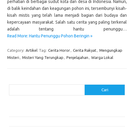
perhatian di berbagai sudut kota dan desa di Indonesia. Namun,
di balik keindahan dan keagungan pohon ini, tersembunyi kisah-
kisah mistis yang telah lama menjadi bagian dari budaya dan
kepercayaan masyarakat. Salah satu cerita yang paling terkenal
adalah tentang hantu penunggu…
Read More: Hantu Penunggu Pohon Beringin »
Category:
Artikel
Tag:
Cerita Horor
,
Cerita Rakyat
,
Mengungkap
Misteri
,
Misteri Yang Terungkap
,
Penjelajahan
,
Warga Lokal
Cari
Cari
Pos-pos Terbaru
Cara Membaca dengan Memahami Karakter dan Plot
Dalam Cita dan Cinta: Dua Cerita
Resensi Buku ‘The Time Traveler’s Wife’ oleh Audrey Niffenegger