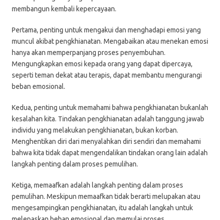
membangun kembali kepercayaan.
Pertama, penting untuk mengakui dan menghadapi emosi yang
muncul akibat pengkhianatan. Mengabaikan atau menekan emosi
hanya akan memperpanjang proses penyembuhan.
Mengungkapkan emosi kepada orang yang dapat dipercaya,
seperti teman dekat atau terapis, dapat membantu mengurangi
beban emosional.
Kedua, penting untuk memahami bahwa pengkhianatan bukanlah
kesalahan kita. Tindakan pengkhianatan adalah tanggung jawab
individu yang melakukan pengkhianatan, bukan korban.
Menghentikan diri dari menyalahkan diri sendiri dan memahami
bahwa kita tidak dapat mengendalikan tindakan orang lain adalah
langkah penting dalam proses pemulihan.
Ketiga, memaafkan adalah langkah penting dalam proses
pemulihan. Meskipun memaafkan tidak berarti melupakan atau
mengesampingkan pengkhianatan, itu adalah langkah untuk
melepaskan beban emosional dan memulai proses