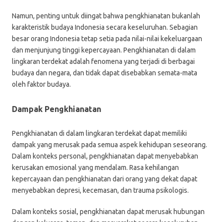
Namun, penting untuk diingat bahwa pengkhianatan bukanlah
karakteristik budaya Indonesia secara keseluruhan. Sebagian
besar orang Indonesia tetap setia pada nilai-nilai kekeluargaan
dan menjunjung tinggi kepercayaan. Pengkhianatan di dalam
lingkaran terdekat adalah fenomena yang terjadi di berbagai
budaya dan negara, dan tidak dapat disebabkan semata-mata
oleh faktor budaya.
Dampak Pengkhianatan
Pengkhianatan di dalam lingkaran terdekat dapat memiliki
dampak yang merusak pada semua aspek kehidupan seseorang.
Dalam konteks personal, pengkhianatan dapat menyebabkan
kerusakan emosional yang mendalam. Rasa kehilangan
kepercayaan dan pengkhianatan dari orang yang dekat dapat
menyebabkan depresi, kecemasan, dan trauma psikologis.
Dalam konteks sosial, pengkhianatan dapat merusak hubungan