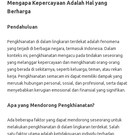
Mengapa Kepercayaan Adalah Hal yang
Berharga
Pendahuluan
Pengkhianatan di dalam lingkaran terdekat adalah fenomena
yang terjadi di berbagai negara, termasuk Indonesia. Dalam
konteks ini, pengkhianatan mengacu pada tindakan seseorang
yang melanggar kepercayaan dan mengkhianati orang-orang
yang berada di sekitarnya, seperti keluarga, teman, atau rekan
kerja. Pengkhianatan semacam ini dapat memiliki dampak yang
merusak hubungan personal, sosial, dan profesional, serta dapat
menyebabkan kerugian emosional dan finansial yang signifikan.
Apa yang Mendorong Pengkhianatan?
Ada beberapa faktor yang dapat mendorong seseorang untuk
melakukan pengkhianatan di dalam lingkaran terdekat. Salah
satu faktor utama adalah ketidakpuasan individu terhadap