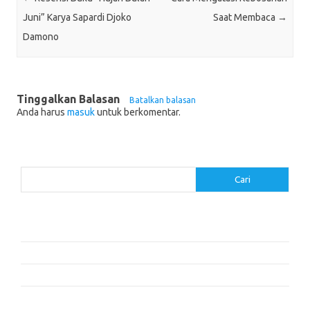
Juni” Karya Sapardi Djoko
Saat Membaca
→
Damono
Tinggalkan Balasan
Batalkan balasan
Anda harus
masuk
untuk berkomentar.
Cari
Cari
Pos-pos Terbaru
Cara Membaca dengan Memahami Karakter dan Plot
Dalam Cita dan Cinta: Dua Cerita
Resensi Buku ‘The Time Traveler’s Wife’ oleh Audrey Niffenegger
Mengapa Kita Tidur: Mengungkap Kekuatan Tidur dan Mimpi –