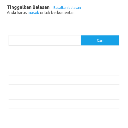
Tinggalkan Balasan
Batalkan balasan
Anda harus
masuk
untuk berkomentar.
Cari
Cari
Pos-pos Terbaru
Cara Membaca dengan Memahami Karakter dan Plot
Dalam Cita dan Cinta: Dua Cerita
Resensi Buku ‘The Time Traveler’s Wife’ oleh Audrey Niffenegger
Mengapa Kita Tidur: Mengungkap Kekuatan Tidur dan Mimpi –
Matthew Walker
Kisah Persahabatan yang Mengubah Hidup
Komentar Terbaru
Tidak ada komentar untuk ditampilkan.