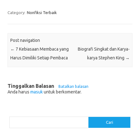
Category:
Nonfiksi Terbaik
Post navigation
←
7 Kebiasaan Membaca yang
Biografi Singkat dan Karya-
Harus Dimiliki Setiap Pembaca
karya Stephen King
→
Tinggalkan Balasan
Batalkan balasan
Anda harus
masuk
untuk berkomentar.
Cari
Cari
Pos-pos Terbaru