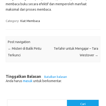
membaca buku secara efektif dan memperoleh manfaat
maksimal dari proses membaca.
Category:
Kiat Membaca
Post navigation
←
Misteri di Balik Pintu
Terlahir untuk Mengajar – Tara
Terkunci
Westover
→
Tinggalkan Balasan
Batalkan balasan
Anda harus
masuk
untuk berkomentar.
Cari
Cari