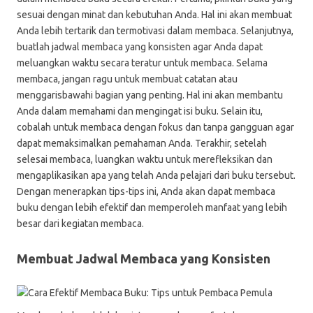
sesuai dengan minat dan kebutuhan Anda. Hal ini akan membuat
Anda lebih tertarik dan termotivasi dalam membaca. Selanjutnya,
buatlah jadwal membaca yang konsisten agar Anda dapat
meluangkan waktu secara teratur untuk membaca. Selama
membaca, jangan ragu untuk membuat catatan atau
menggarisbawahi bagian yang penting. Hal ini akan membantu
Anda dalam memahami dan mengingat isi buku. Selain itu,
cobalah untuk membaca dengan fokus dan tanpa gangguan agar
dapat memaksimalkan pemahaman Anda. Terakhir, setelah
selesai membaca, luangkan waktu untuk merefleksikan dan
mengaplikasikan apa yang telah Anda pelajari dari buku tersebut.
Dengan menerapkan tips-tips ini, Anda akan dapat membaca
buku dengan lebih efektif dan memperoleh manfaat yang lebih
besar dari kegiatan membaca.
Membuat Jadwal Membaca yang Konsisten