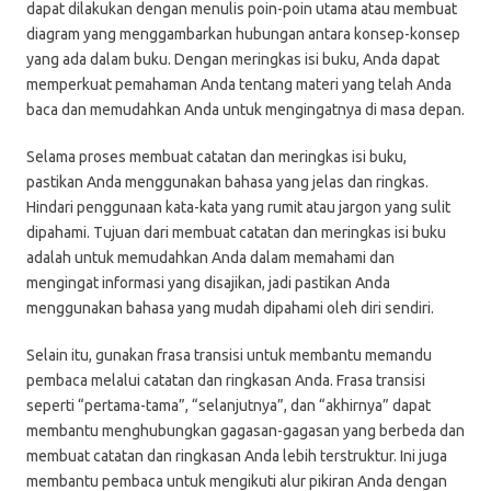
dapat dilakukan dengan menulis poin-poin utama atau membuat
diagram yang menggambarkan hubungan antara konsep-konsep
yang ada dalam buku. Dengan meringkas isi buku, Anda dapat
memperkuat pemahaman Anda tentang materi yang telah Anda
baca dan memudahkan Anda untuk mengingatnya di masa depan.
Selama proses membuat catatan dan meringkas isi buku,
pastikan Anda menggunakan bahasa yang jelas dan ringkas.
Hindari penggunaan kata-kata yang rumit atau jargon yang sulit
dipahami. Tujuan dari membuat catatan dan meringkas isi buku
adalah untuk memudahkan Anda dalam memahami dan
mengingat informasi yang disajikan, jadi pastikan Anda
menggunakan bahasa yang mudah dipahami oleh diri sendiri.
Selain itu, gunakan frasa transisi untuk membantu memandu
pembaca melalui catatan dan ringkasan Anda. Frasa transisi
seperti “pertama-tama”, “selanjutnya”, dan “akhirnya” dapat
membantu menghubungkan gagasan-gagasan yang berbeda dan
membuat catatan dan ringkasan Anda lebih terstruktur. Ini juga
membantu pembaca untuk mengikuti alur pikiran Anda dengan