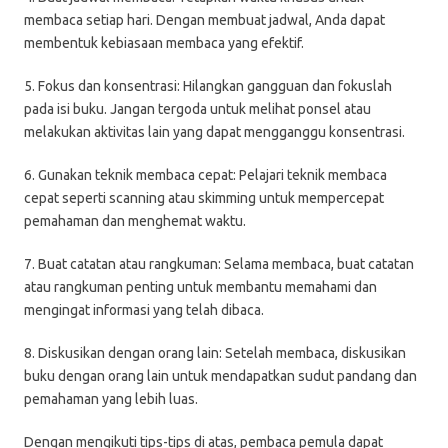
membaca setiap hari. Dengan membuat jadwal, Anda dapat
membentuk kebiasaan membaca yang efektif.
5. Fokus dan konsentrasi: Hilangkan gangguan dan fokuslah
pada isi buku. Jangan tergoda untuk melihat ponsel atau
melakukan aktivitas lain yang dapat mengganggu konsentrasi.
6. Gunakan teknik membaca cepat: Pelajari teknik membaca
cepat seperti scanning atau skimming untuk mempercepat
pemahaman dan menghemat waktu.
7. Buat catatan atau rangkuman: Selama membaca, buat catatan
atau rangkuman penting untuk membantu memahami dan
mengingat informasi yang telah dibaca.
8. Diskusikan dengan orang lain: Setelah membaca, diskusikan
buku dengan orang lain untuk mendapatkan sudut pandang dan
pemahaman yang lebih luas.
Dengan mengikuti tips-tips di atas, pembaca pemula dapat