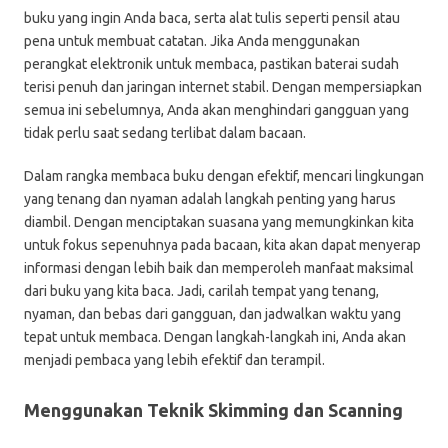
buku yang ingin Anda baca, serta alat tulis seperti pensil atau
pena untuk membuat catatan. Jika Anda menggunakan
perangkat elektronik untuk membaca, pastikan baterai sudah
terisi penuh dan jaringan internet stabil. Dengan mempersiapkan
semua ini sebelumnya, Anda akan menghindari gangguan yang
tidak perlu saat sedang terlibat dalam bacaan.
Dalam rangka membaca buku dengan efektif, mencari lingkungan
yang tenang dan nyaman adalah langkah penting yang harus
diambil. Dengan menciptakan suasana yang memungkinkan kita
untuk fokus sepenuhnya pada bacaan, kita akan dapat menyerap
informasi dengan lebih baik dan memperoleh manfaat maksimal
dari buku yang kita baca. Jadi, carilah tempat yang tenang,
nyaman, dan bebas dari gangguan, dan jadwalkan waktu yang
tepat untuk membaca. Dengan langkah-langkah ini, Anda akan
menjadi pembaca yang lebih efektif dan terampil.
Menggunakan Teknik Skimming dan Scanning