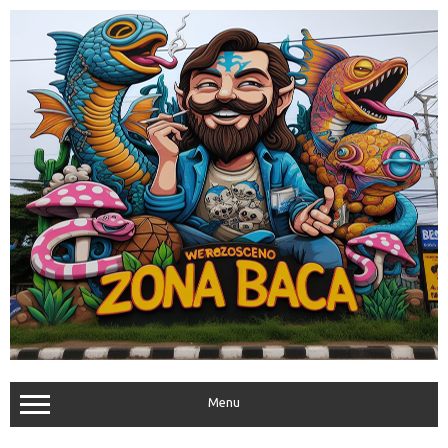
Skip
to
content
Menu