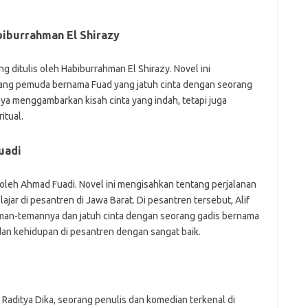
abiburrahman El Shirazy
ng ditulis oleh Habiburrahman El Shirazy. Novel ini
ang pemuda bernama Fuad yang jatuh cinta dengan seorang
nya menggambarkan kisah cinta yang indah, tetapi juga
itual.
uadi
 oleh Ahmad Fuadi. Novel ini mengisahkan tentang perjalanan
jar di pesantren di Jawa Barat. Di pesantren tersebut, Alif
man-temannya dan jatuh cinta dengan seorang gadis bernama
an kehidupan di pesantren dengan sangat baik.
h Raditya Dika, seorang penulis dan komedian terkenal di