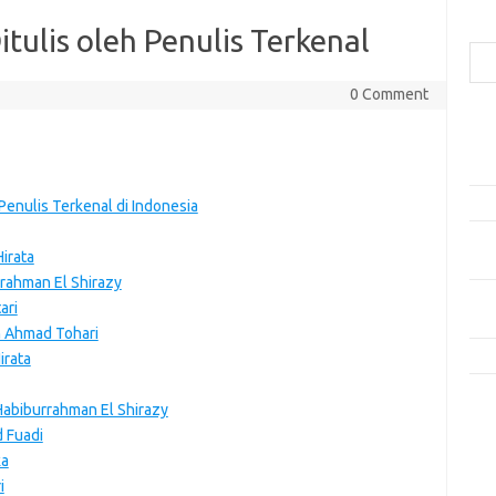
Cari
tulis oleh Penulis Terkenal
0 Comment
Pos
Car
Plo
Dala
 Penulis Terkenal di Indonesia
Rese
Hirata
Aud
rrahman El Shirazy
Men
ari
dan
h Ahmad Tohari
Kis
irata
Kom
 Habiburrahman El Shirazy
Tid
 Fuadi
ka
e
i