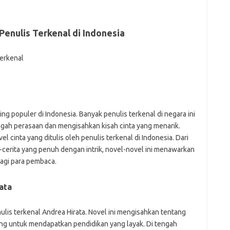
f
fi
g
h
 Penulis Terkenal di Indonesia
ho
h
ic
im
ja
fo
fo
fo
ing populer di Indonesia. Banyak penulis terkenal di negara ini
fo
gah perasaan dan mengisahkan kisah cinta yang menarik.
fo
l cinta yang ditulis oleh penulis terkenal di Indonesia. Dari
eg
fo
-cerita yang penuh dengan intrik, novel-novel ini menawarkan
ga
agi para pembaca.
h
h
ata
i
il
ji
nulis terkenal Andrea Hirata. Novel ini mengisahkan tentang
jl
ng untuk mendapatkan pendidikan yang layak. Di tengah
j