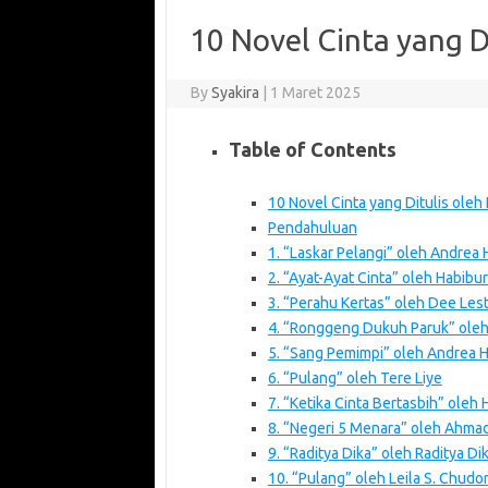
10 Novel Cinta yang Di
By
Syakira
|
1 Maret 2025
Table of Contents
10 Novel Cinta yang Ditulis oleh
Pendahuluan
1. “Laskar Pelangi” oleh Andrea 
2. “Ayat-Ayat Cinta” oleh Habibu
3. “Perahu Kertas” oleh Dee Lest
4. “Ronggeng Dukuh Paruk” ole
5. “Sang Pemimpi” oleh Andrea H
6. “Pulang” oleh Tere Liye
7. “Ketika Cinta Bertasbih” oleh
8. “Negeri 5 Menara” oleh Ahmad
9. “Raditya Dika” oleh Raditya Di
10. “Pulang” oleh Leila S. Chudor