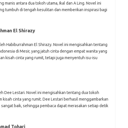
ng manis antara dua tokoh utama, Ikal dan A Ling. Novel ini
g tumbuh di tengah kesulitan dan memberikan inspirasi bagi
Dat
ahman El Shirazy
 oleh Habiburrahman El Shirazy. Novel ini mengisahkan tentang
ndonesia di Mesir, yang jatuh cinta dengan empat wanita yang
n kisah cinta yang rumit, tetapi juga menyentuh isu-isu
i
leh Dee Lestari. Novel ini mengisahkan tentang dua tokoh
m kisah cinta yang rumit. Dee Lestari berhasil menggambarkan
sangat baik, sehingga pembaca dapat merasakan setiap detik
hmad Tohari