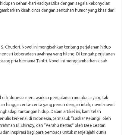
ehidupan sehari-hari Raditya Dika dengan segala kekonyolan
nggambarkan kisah cinta dengan sentuhan humor yang khas dari
a S. Chudori. Novel ini mengisahkan tentang perjalanan hidup
encari keberadaan ayahnya yang hilang. Di tengah perjalanan
orang pria bernama Tantri. Novel ini menggambarkan kisah
enal di Indonesia menawarkan pengalaman membaca yang tak
an hingga cerita-cerita yang penuh dengan intrik, novel-novel
hadapi tantangan hidup. Dalam artikel ini, kami telah
enulis terkenal di Indonesia, termasuk “Laskar Pelangi” oleh
rrahman El Shirazy, dan “Perahu Kertas” oleh Dee Lestari.
 dan inspirasi bagi para pembaca untuk menjelajahi dunia