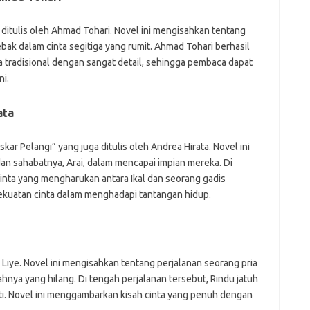
itulis oleh Ahmad Tohari. Novel ini mengisahkan tentang
bak dalam cinta segitiga yang rumit. Ahmad Tohari berhasil
radisional dengan sangat detail, sehingga pembaca dapat
i.
ata
kar Pelangi” yang juga ditulis oleh Andrea Hirata. Novel ini
an sahabatnya, Arai, dalam mencapai impian mereka. Di
 cinta yang mengharukan antara Ikal dan seorang gadis
ekuatan cinta dalam menghadapi tantangan hidup.
 Liye. Novel ini mengisahkan tentang perjalanan seorang pria
nya yang hilang. Di tengah perjalanan tersebut, Rindu jatuh
i. Novel ini menggambarkan kisah cinta yang penuh dengan