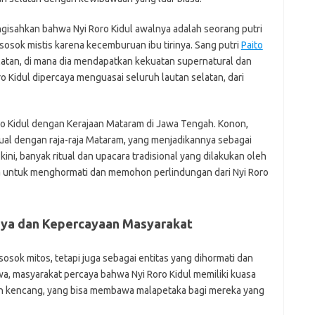
f
fi
engisahkan bahwa Nyi Roro Kidul awalnya adalah seorang putri
g
h
 sosok mistis karena kecemburuan ibu tirinya. Sang putri
Paito
ho
elatan, di mana dia mendapatkan kekuatan supernatural dan
h
ro Kidul dipercaya menguasai seluruh lautan selatan, dari
ic
im
ja
fo
Roro Kidul dengan Kerajaan Mataram di Jawa Tengah. Konon,
fo
tual dengan raja-raja Mataram, yang menjadikannya sebagai
fo
ini, banyak ritual dan upacara tradisional yang dilakukan oleh
fo
a untuk menghormati dan memohon perlindungan dari Nyi Roro
fo
eg
fo
ga
aya dan Kepercayaan Masyarakat
h
h
i
sosok mitos, tetapi juga sebagai entitas yang dihormati dan
il
awa, masyarakat percaya bahwa Nyi Roro Kidul memiliki kuasa
ji
n kencang, yang bisa membawa malapetaka bagi mereka yang
jl
j