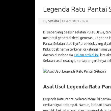
Legenda Ratu Pantai 
By
Syakira
|
14 Agustus 2024
Di sepanjang pesisir selatan Pulau Jawa, t
melintasi generasi demi generasi. Legenda i
Pantai Selatan atau Nyi Roro Kidul, yang diya
Kidul tidak hanya terkenal di kalangan masya
daerah di Indonesia.
Dalam artikel ini
, kita 
Selatan, asal usulnya, serta pengaruhnya 
Asal Usul Legenda Ratu Pan
Legenda Ratu Pantai Selatan memiliki banya
cerita rakyat setempat. Namun, inti dari kis
memiliki kekuatan gaib dan memerintah laut