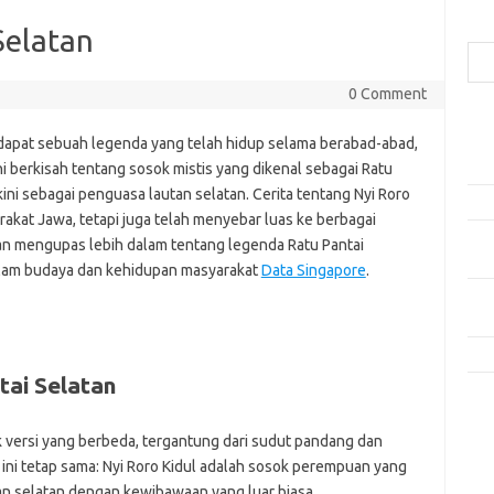
Cari
Selatan
0 Comment
Pos
erdapat sebuah legenda yang telah hidup selama berabad-abad,
Car
Plo
ni berkisah tentang sosok mistis yang dikenal sebagai Ratu
kini sebagai penguasa lautan selatan. Cerita tentang Nyi Roro
Dala
rakat Jawa, tetapi juga telah menyebar luas ke berbagai
Rese
akan mengupas lebih dalam tentang legenda Ratu Pantai
Aud
dalam budaya dan kehidupan masyarakat
Data Singapore
.
Men
dan
Kis
tai Selatan
Kom
Tid
k versi yang berbeda, tergantung dari sudut pandang dan
ah ini tetap sama: Nyi Roro Kidul adalah sosok perempuan yang
e
an selatan dengan kewibawaan yang luar biasa.