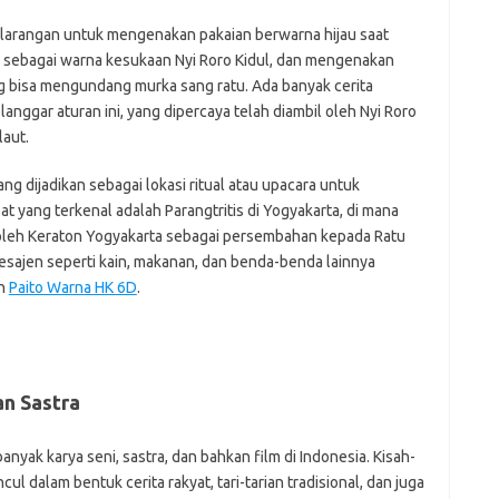
ah larangan untuk mengenakan pakaian berwarna hijau saat
Dat
ini sebagai warna kesukaan Nyi Roro Kidul, dan mengenakan
ng bisa mengundang murka sang ratu. Ada banyak cerita
langgar aturan ini, yang dipercaya telah diambil oleh Nyi Roro
laut.
yang dijadikan sebagai lokasi ritual atau upacara untuk
t yang terkenal adalah Parangtritis di Yogyakarta, di mana
oleh Keraton Yogyakarta sebagai persembahan kepada Ratu
 sesajen seperti kain, makanan, dan benda-benda lainnya
an
Paito Warna HK 6D
.
n Sastra
anyak karya seni, sastra, dan bahkan film di Indonesia. Kisah-
ul dalam bentuk cerita rakyat, tari-tarian tradisional, dan juga