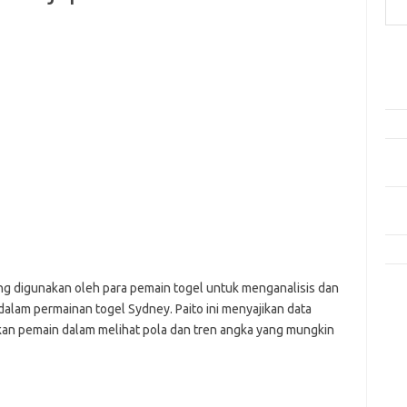
Pos
Car
Plo
Dala
Rese
Aud
Men
dan
Kis
ng digunakan oleh para pemain togel untuk menganalisis dan
Kom
Tid
alam permainan togel Sydney. Paito ini menyajikan data
kan pemain dalam melihat pola dan tren angka yang mungkin
e
f
fi
g