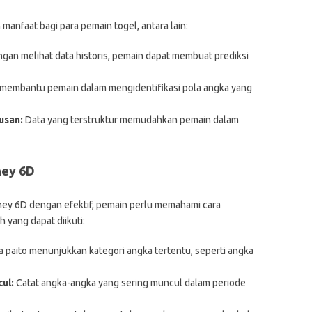
h
ho
manfaat bagi para pemain togel, antara lain:
h
ic
gan melihat data historis, pemain dapat membuat prediksi
im
ja
 membantu pemain dalam mengidentifikasi pola angka yang
fo
fo
fo
usan:
Data yang terstruktur memudahkan pemain dalam
fo
fo
eg
fo
ney 6D
ga
h
ey 6D dengan efektif, pemain perlu memahami cara
h
 yang dapat diikuti:
i
il
ji
 paito menunjukkan kategori angka tertentu, seperti angka
jl
j
ul:
Catat angka-angka yang sering muncul dalam periode
Dat