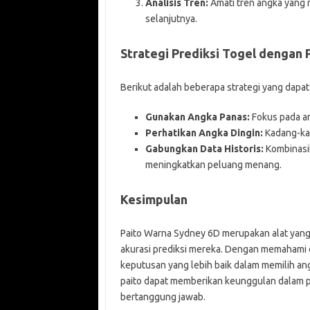
Analisis Tren:
Amati tren angka yang 
selanjutnya.
Strategi Prediksi Togel dengan 
Berikut adalah beberapa strategi yang dap
Gunakan Angka Panas:
Fokus pada an
Perhatikan Angka Dingin:
Kadang-kad
Gabungkan Data Historis:
Kombinasik
meningkatkan peluang menang.
Kesimpulan
Paito Warna Sydney 6D merupakan alat yang
akurasi prediksi mereka. Dengan memahami 
keputusan yang lebih baik dalam memilih a
paito dapat memberikan keunggulan dalam pe
bertanggung jawab.