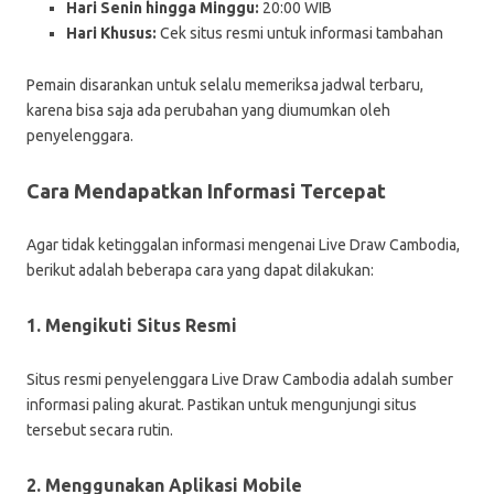
Hari Senin hingga Minggu:
20:00 WIB
Hari Khusus:
Cek situs resmi untuk informasi tambahan
Pemain disarankan untuk selalu memeriksa jadwal terbaru,
karena bisa saja ada perubahan yang diumumkan oleh
penyelenggara.
Cara Mendapatkan Informasi Tercepat
Agar tidak ketinggalan informasi mengenai Live Draw Cambodia,
berikut adalah beberapa cara yang dapat dilakukan:
1. Mengikuti Situs Resmi
Situs resmi penyelenggara Live Draw Cambodia adalah sumber
informasi paling akurat. Pastikan untuk mengunjungi situs
tersebut secara rutin.
2. Menggunakan Aplikasi Mobile