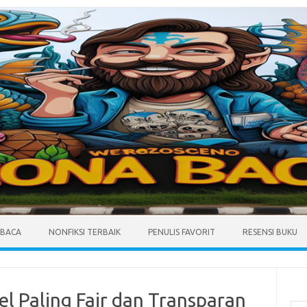
MBACA
NONFIKSI TERBAIK
PENULIS FAVORIT
RESENSI BUKU
Cari
l Paling Fair dan Transparan