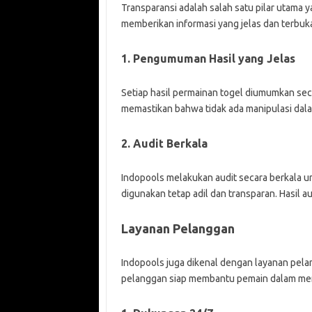
Transparansi adalah salah satu pilar utama 
memberikan informasi yang jelas dan terbu
1. Pengumuman Hasil yang Jelas
Setiap hasil permainan togel diumumkan sec
memastikan bahwa tidak ada manipulasi dal
2. Audit Berkala
Indopools melakukan audit secara berkala 
digunakan tetap adil dan transparan. Hasil aud
Layanan Pelanggan
Indopools juga dikenal dengan layanan pela
pelanggan siap membantu pemain dalam men