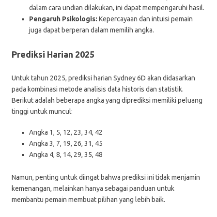
dalam cara undian dilakukan, ini dapat mempengaruhi hasil.
Pengaruh Psikologis:
Kepercayaan dan intuisi pemain
juga dapat berperan dalam memilih angka.
Prediksi Harian 2025
Untuk tahun 2025, prediksi harian Sydney 6D akan didasarkan
pada kombinasi metode analisis data historis dan statistik.
Berikut adalah beberapa angka yang diprediksi memiliki peluang
tinggi untuk muncul:
Angka 1, 5, 12, 23, 34, 42
Angka 3, 7, 19, 26, 31, 45
Angka 4, 8, 14, 29, 35, 48
Namun, penting untuk diingat bahwa prediksi ini tidak menjamin
kemenangan, melainkan hanya sebagai panduan untuk
membantu pemain membuat pilihan yang lebih baik.