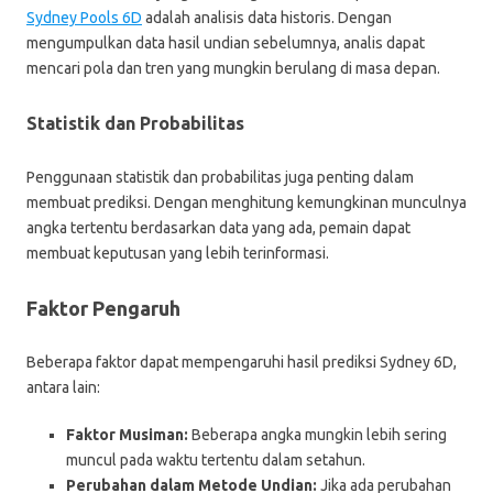
Sydney Pools 6D
adalah analisis data historis. Dengan
mengumpulkan data hasil undian sebelumnya, analis dapat
mencari pola dan tren yang mungkin berulang di masa depan.
Statistik dan Probabilitas
Penggunaan statistik dan probabilitas juga penting dalam
membuat prediksi. Dengan menghitung kemungkinan munculnya
angka tertentu berdasarkan data yang ada, pemain dapat
membuat keputusan yang lebih terinformasi.
Faktor Pengaruh
Beberapa faktor dapat mempengaruhi hasil prediksi Sydney 6D,
antara lain:
Faktor Musiman:
Beberapa angka mungkin lebih sering
muncul pada waktu tertentu dalam setahun.
Perubahan dalam Metode Undian:
Jika ada perubahan